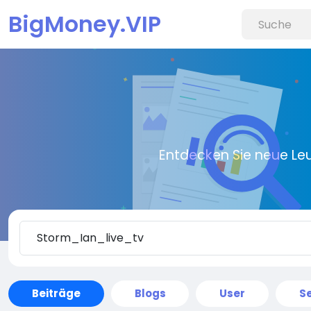
BigMoney.VIP
Entdecken Sie neue Le
Beiträge
Blogs
User
Se