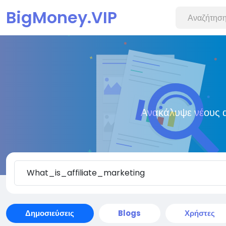
BigMoney.VIP
Ανακάλυψε νέους α
Δημοσιεύσεις
Blogs
Χρήστες