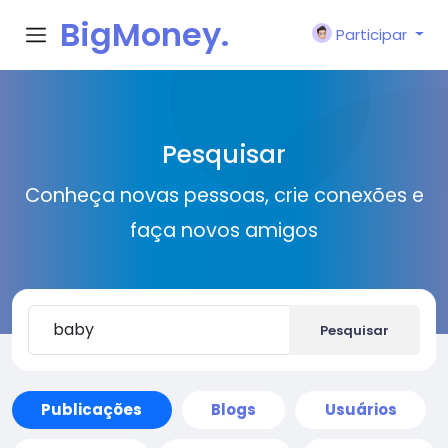
BigMoney.
Participar
VIP
Pesquisar
Conheça novas pessoas, crie conexões e
faça novos amigos
Pesquisar
Publicações
Blogs
Usuários