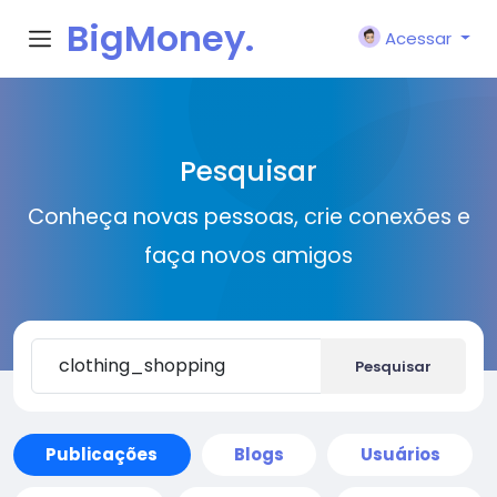
BigMoney.
Acessar
VIP
Pesquisar
Conheça novas pessoas, crie conexões e
faça novos amigos
Pesquisar
Publicações
Blogs
Usuários