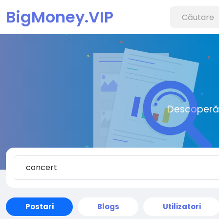
BigMoney.VIP
Descoperă o
Postari
Blogs
Utilizatori