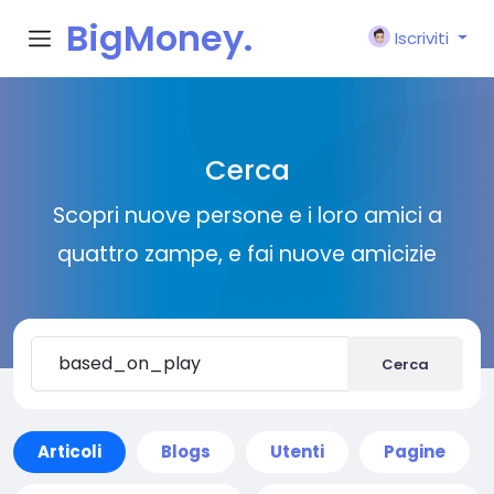
BigMoney.
Iscriviti
VIP
Cerca
Scopri nuove persone e i loro amici a
quattro zampe, e fai nuove amicizie
Cerca
Articoli
Blogs
Utenti
Pagine