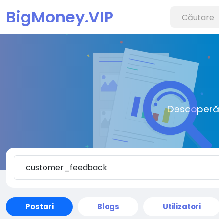
BigMoney.VIP
Descoperă o
Postari
Blogs
Utilizatori