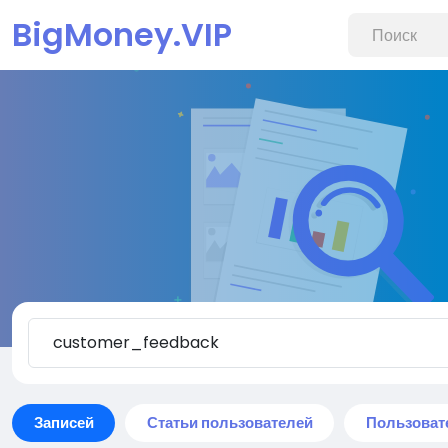
BigMoney.VIP
Записей
Статьи пользователей
Пользоват