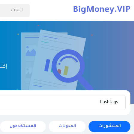
BigMoney.VIP
إكت
المنشورات
المدونات
المستخدمون