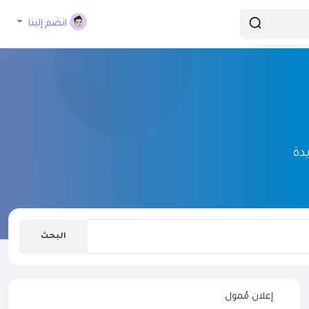
انضم إلينا
دة
البحث
إعلان مُمول