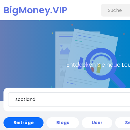
BigMoney.VIP
Entdecken Sie neue Le
Beiträge
Blogs
User
Se