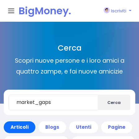
BigMoney.
Iscriviti
VIP
Cerca
Scopri nuove persone e i loro amici a
quattro zampe, e fai nuove amicizie
Cerca
Articoli
Blogs
Utenti
Pagine