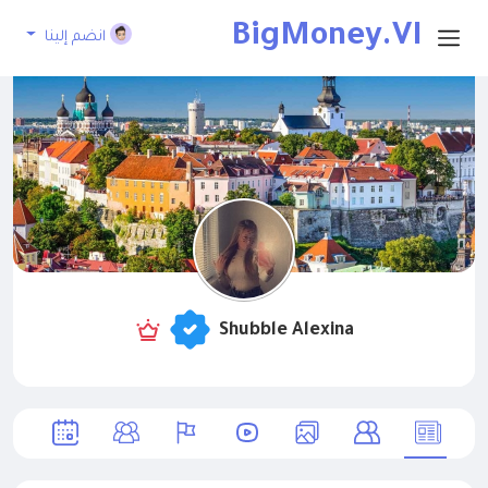
BigMoney.VI
انضم إلينا
P
Shubble Alexina