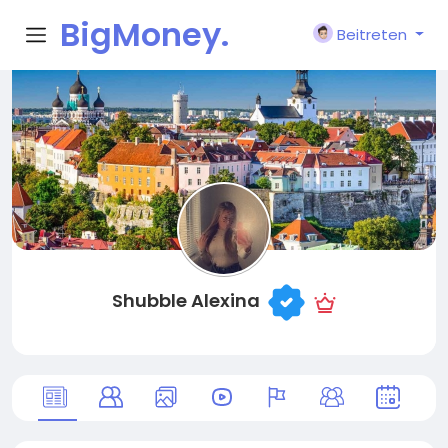
BigMoney.
Beitreten
VIP
Shubble Alexina