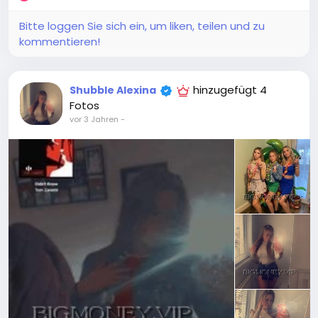
Bitte loggen Sie sich ein, um liken, teilen und zu
kommentieren!
hinzugefügt 4
Shubble Alexina
Fotos
vor 3 Jahren
-