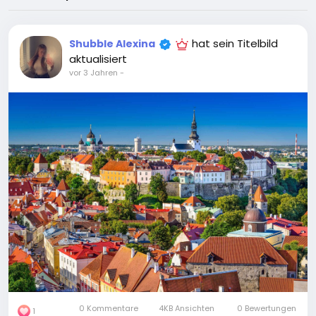
hat sein Titelbild
Shubble Alexina
aktualisiert
vor 3 Jahren
-
0 Kommentare
4KB Ansichten
0 Bewertungen
1