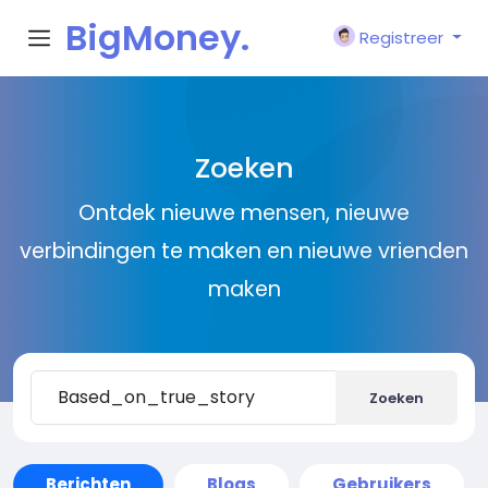
BigMoney.
Registreer
VIP
Zoeken
Ontdek nieuwe mensen, nieuwe
verbindingen te maken en nieuwe vrienden
maken
Zoeken
Berichten
Blogs
Gebruikers