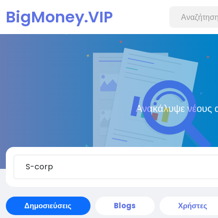
BigMoney.VIP
Ανακάλυψε νέους α
Δημοσιεύσεις
Blogs
Χρήστες