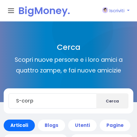
BigMoney.
Iscriviti
VIP
Cerca
Scopri nuove persone e i loro amici a
quattro zampe, e fai nuove amicizie
Cerca
Articoli
Blogs
Utenti
Pagine