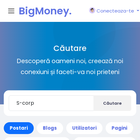
BigMoney.
Conecteaza-te
VIP
Căutare
Descoperă oameni noi, creează noi
conexiuni și faceti-va noi prieteni
Căutare
Postari
Blogs
Utilizatori
Pagini