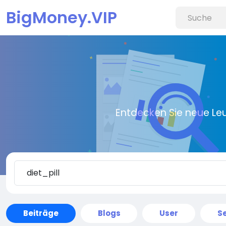
BigMoney.VIP
Entdecken Sie neue Le
Beiträge
Blogs
User
Se