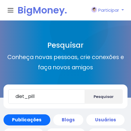
BigMoney.
Participar
VIP
Pesquisar
Conheça novas pessoas, crie conexões e
faça novos amigos
Pesquisar
Publicações
Blogs
Usuários