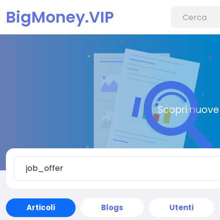
BigMoney.VIP
Scopri nuove 
Articoli
Blogs
Utenti