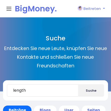
BigMoney.
Beitreten
VIP
Suche
Entdecken Sie neue Leute, knüpfen Sie neue
Kontakte und schließen Sie neue
Freundschaften
Suche
Beiträge
Blogs
User
Seiten