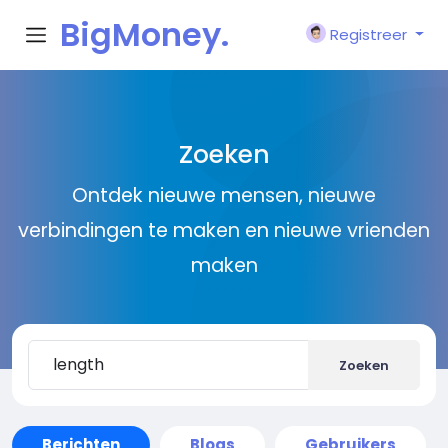
BigMoney.
Registreer
VIP
Zoeken
Ontdek nieuwe mensen, nieuwe
verbindingen te maken en nieuwe vrienden
maken
Zoeken
Berichten
Blogs
Gebruikers