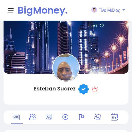
BigMoney.
Γίνε Μέλος
VIP
Esteban Suarez