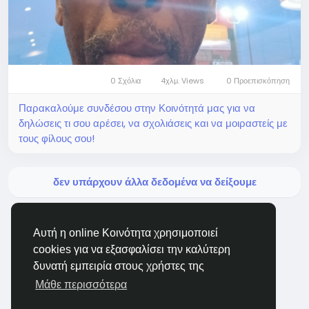
0 Σχόλια
4χλμ. Views
0 Προεπισκόπηση
Παρακαλούμε συνδέσου στην Κοινότητά μας για να
δηλώσεις τι σου αρέσει, να σχολιάσεις και να μοιραστείς με
τους φίλους σου!
δεν υπάρχουν άλλα δεδομένα να δείξουμε
Αυτή η online Κοινότητα χρησιμοποιεί
cookies για να εξασφαλίσει την καλύτερη
δυνατή εμπειρία στους χρήστες της
BigMoney.VIP Powered by
Hosting Pokrov
Μάθε περισσότερα