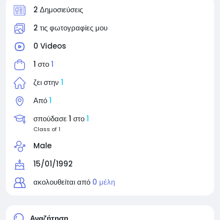
2 Δημοσιεύσεις
2 τις φωτογραφίες μου
0 Videos
1 στο
1
ζει στην
1
Από
1
σπούδασε 1 στο
1
Class of 1
Male
15/01/1992
ακολουθείται από
0 μέλη
Αναζήτηση