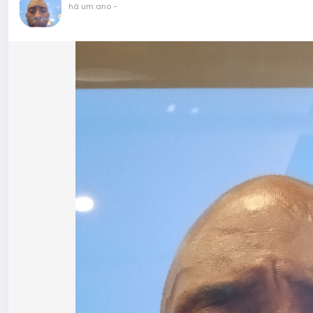
há um ano
-