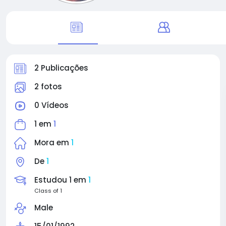
2 Publicações
2 fotos
0 Vídeos
1 em
1
Mora em
1
De
1
Estudou 1 em
1
Class of 1
Male