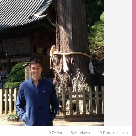
0 Σχόλια
5χλμ. Views
0 Προεπισκόπηση