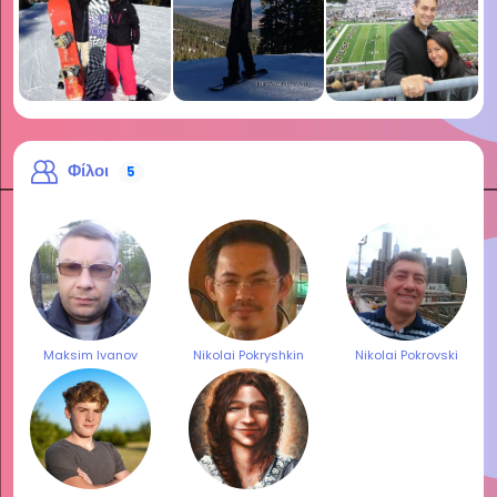
Φίλοι
5
Maksim Ivanov
Nikolai Pokryshkin
Nikolai Pokrovski