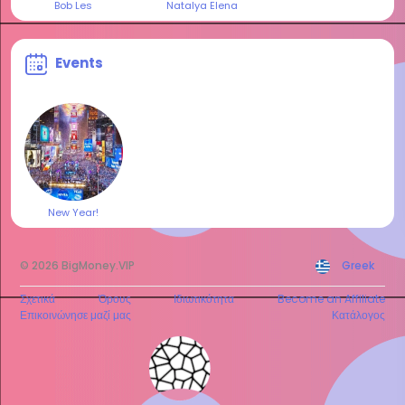
Bob Les
Natalya Elena
Events
New Year!
© 2026 BigMoney.VIP
Greek
Σχετικά
Όρους
Ιδιωτικότητα
Become an Affiliate
Επικοινώνησε μαζί μας
Κατάλογος