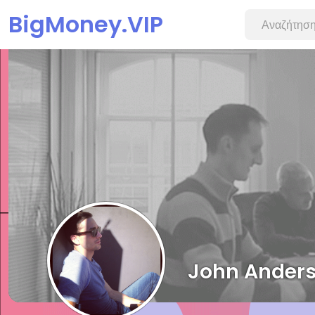
BigMoney.VIP
John Ander