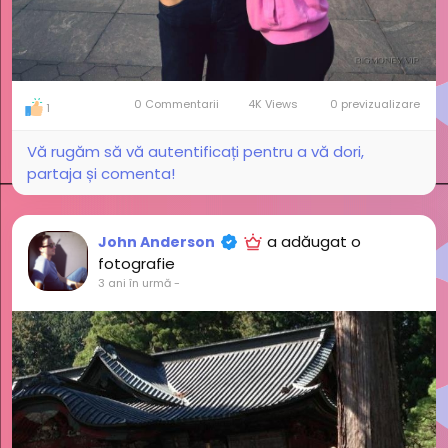
0 Commentarii
4K Views
0 previzualizare
1
Vă rugăm să vă autentificați pentru a vă dori,
partaja și comenta!
a adăugat o
John Anderson
fotografie
3 ani în urmă
-