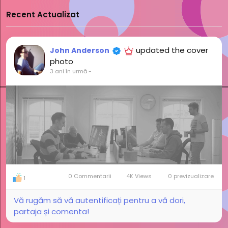
Recent Actualizat
updated the cover
John Anderson
photo
3 ani în urmă
-
0 Commentarii
4K Views
0 previzualizare
1
Vă rugăm să vă autentificați pentru a vă dori,
partaja și comenta!