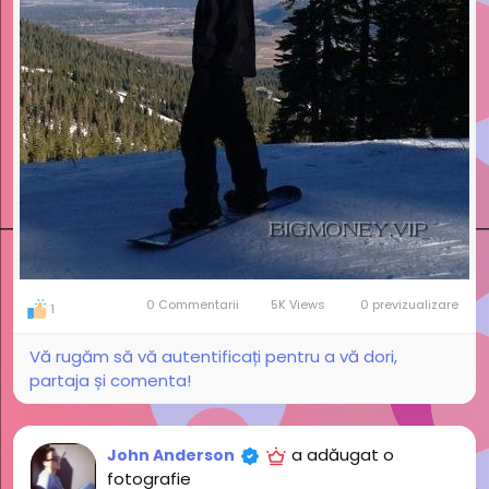
0 Commentarii
5K Views
0 previzualizare
1
Vă rugăm să vă autentificați pentru a vă dori,
partaja și comenta!
a adăugat o
John Anderson
fotografie