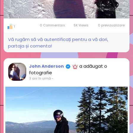
0 Commentarii
5K Views
0 previzualizare
1
Vă rugăm să vă autentificați pentru a vă dori,
partaja și comenta!
a adăugat o
John Anderson
fotografie
3 ani în urmă
-