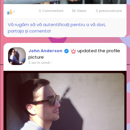
0 Commentarii
5K Views
0 previzualizare
1
Vă rugăm să vă autentificați pentru a vă dori,
partaja și comenta!
updated the profile
John Anderson
picture
3 ani în urmă
-