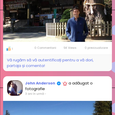
0 Commentarii
5K Views
0 previzualizare
1
Vă rugăm să vă autentificați pentru a vă dori,
partaja și comenta!
a adăugat o
John Anderson
fotografie
3 ani în urmă
-