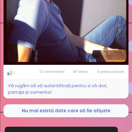
0 Commentarii
5K Views
0 previzualizare
1
Vă rugăm să vă autentificați pentru a vă dori,
partaja și comenta!
Nu mai există date care să fie afișate