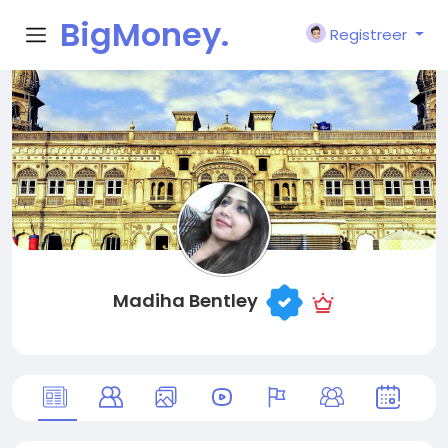
BigMoney.
Registreer
VIP
Madiha Bentley