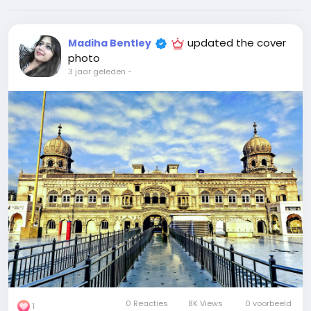
updated the cover
Madiha Bentley
photo
3 jaar geleden
-
0 Reacties
8K Views
0 voorbeeld
1