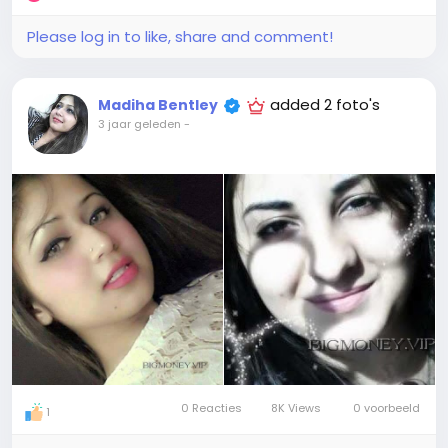
Please log in to like, share and comment!
added 2 foto's
Madiha Bentley
3 jaar geleden
-
0 Reacties
8K Views
0 voorbeeld
1