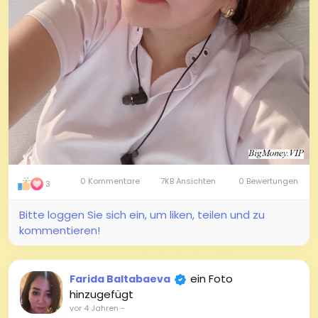
0 Kommentare
7KB Ansichten
0 Bewertungen
3
Bitte loggen Sie sich ein, um liken, teilen und zu
kommentieren!
ein Foto
Farida Baltabaeva
hinzugefügt
vor 4 Jahren
-