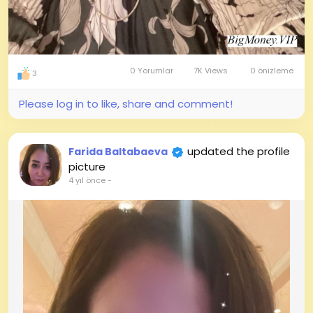
0 Yorumlar
7K Views
0 önizleme
3
Please log in to like, share and comment!
updated the profile
Farida Baltabaeva
picture
4 yıl önce
-