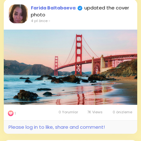
updated the cover
Farida Baltabaeva
photo
4 yıl önce
-
0 Yorumlar
7K Views
0 önizleme
1
Please log in to like, share and comment!