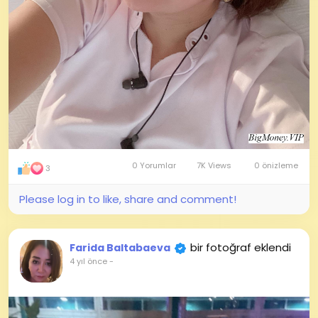
0 Yorumlar
7K Views
0 önizleme
3
Please log in to like, share and comment!
bir fotoğraf eklendi
Farida Baltabaeva
4 yıl önce
-