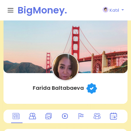
BigMoney.
Katıl
VIP
Farida Baltabaeva