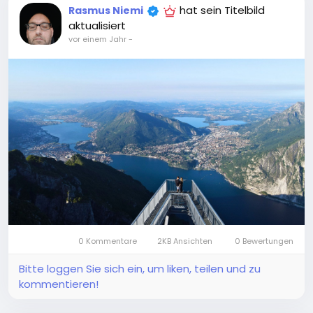
hat sein Titelbild
Rasmus Niemi
aktualisiert
vor einem Jahr
-
0 Kommentare
2KB Ansichten
0 Bewertungen
Bitte loggen Sie sich ein, um liken, teilen und zu
kommentieren!