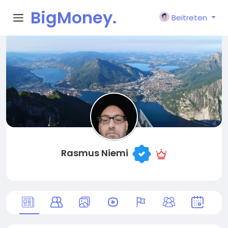
BigMoney.
Beitreten
VIP
Rasmus Niemi