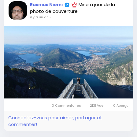
Mise à jour de la
Rasmus Niemi
photo de couverture
il y a un an
-
0 Commentaires
2KB Vue
0 Aperçu
Connectez-vous pour aimer, partager et
commenter!