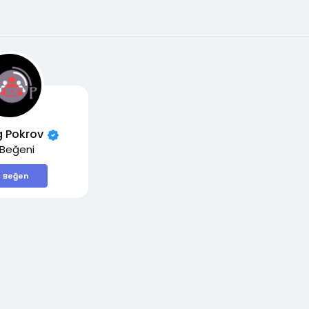
g Pokrov
 Beğeni
Beğen