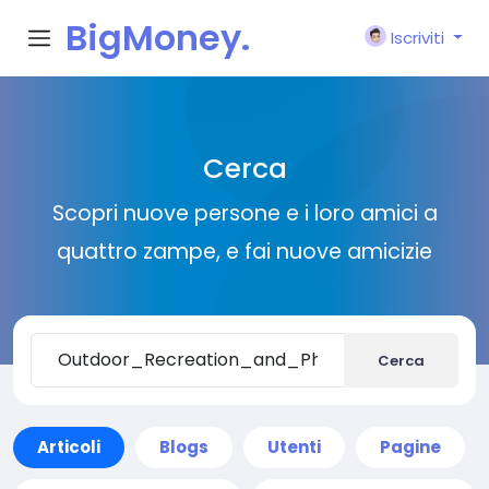
BigMoney.
Iscriviti
VIP
Cerca
Scopri nuove persone e i loro amici a
quattro zampe, e fai nuove amicizie
Cerca
Articoli
Blogs
Utenti
Pagine