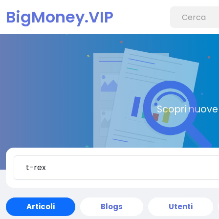
BigMoney.VIP
Scopri nuove 
Articoli
Blogs
Utenti