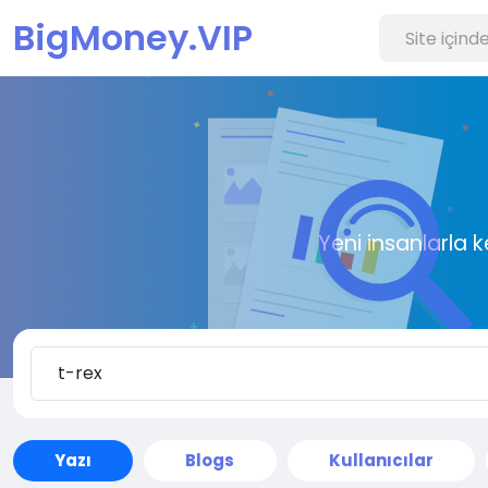
BigMoney.VIP
Yeni insanlarla 
Yazı
Blogs
Kullanıcılar