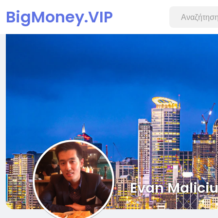
BigMoney.VIP
Evan Malici