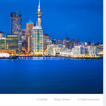
0 Σχόλια
10χλμ. Views
0 Προεπισκόπηση