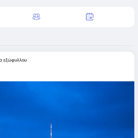
α εξώφυλλου