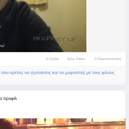
0 Σχόλια
9χλμ. Views
0 Προεπισκόπηση
ου αρέσει, να σχολιάσεις και να μοιραστείς με τους φίλους
α προφίλ