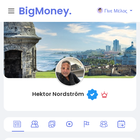
BigMoney.
Γίνε Μέλος
VIP
Hektor Nordström