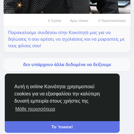
0 Σχόλια
4χλμ. Views
0 Προεπισκόπηση
Παρακαλούμε συνδέσου στην Κοινότητά μας για να
δηλώσεις τι σου αρέσει, να σχολιάσεις και να μοιραστείς με
τους φίλους σου!
δεν υπάρχουν άλλα δεδομένα να δείξουμε
Αυτή η online Κοινότητα χρησιμοποιεί
cookies για να εξασφαλίσει την καλύτερη
δυνατή εμπειρία στους χρήστες της
BigMoney.VIP Powered by
Hosting Pokrov
Μάθε περισσότερα
Το 'πιασα!