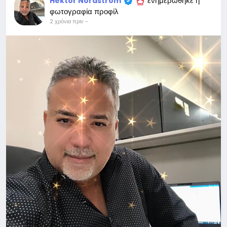
ενημερώθηκε η
Hektor Nordström
φωτογραφία προφίλ
2 χρόνια πριν
-