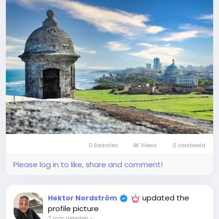
0 Reacties
4K Views
0 voorbeeld
Please log in to like, share and comment!
updated the
Hektor Nordström
profile picture
2 jaar geleden
-