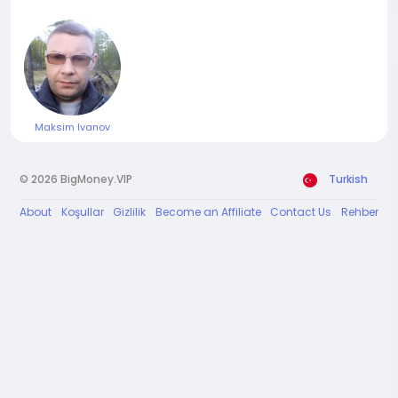
Maksim Ivanov
© 2026 BigMoney.VIP
Turkish
About
Koşullar
Gizlilik
Become an Affiliate
Contact Us
Rehber