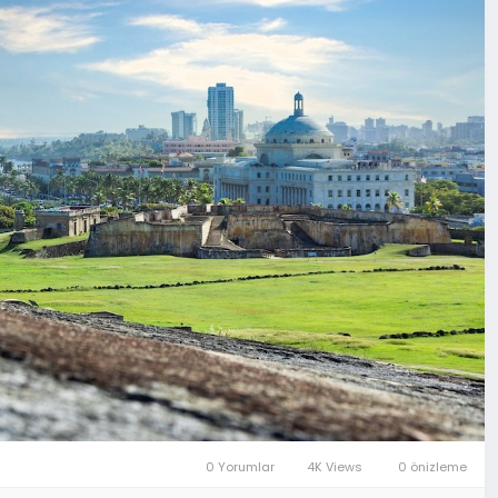
0 Yorumlar
4K Views
0 önizleme