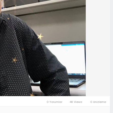
0 Yorumlar
4K Views
0 önizleme