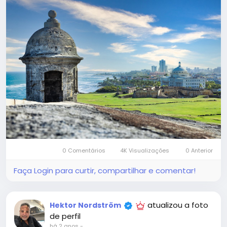
0 Comentários
4K Visualizações
0 Anterior
Faça Login para curtir, compartilhar e comentar!
atualizou a foto
Hektor Nordström
de perfil
há 2 anos
-